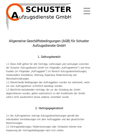
Allgemeine Geschäftsbedingungen (AGB) für Schuster
Aufzugsdienste GmbH
1. Geltungsbereich
1.1 Diese AGB gelten für alle Verträge, Lieferungen und Leistungen zwischen
der Schuster Aufzugsdienste GmbH (im Folgenden „Auftragnehmer“) und ihren
Kunden (im Folgenden „Auftraggeber“) im Bereich Aufzugsdienstleistungen,
insbesondere Installation, Wartung, Reparatur, Modernisierung und
Notrufaufschaltungen.
1.2 Abweichende Bedingungen des Auftraggebers werden nur anerkannt, wenn
sie vom Auftragnehmer schriftlich bestätigt werden.
1.3 Sämtliche bestehenden Verträge, die vor der Gründung der GmbH
abgeschlossen wurden, gelten automatisch zu den Konditionen der GmbH,
sofern nicht ausdrücklich etwas anderes vereinbart wurde.
2. Vertragsgegenstand
2.1 Der Auftragnehmer erbringt Aufzugsdienstleistungen gemäß den
individuellen Vereinbarungen mit dem Auftraggeber und den gesetzlichen
Bestimmungen.
2.2 Vertragsänderungen, Modernisierungen oder Umbauten können eine
Anpassung der Vertragsbedingungen nach sich ziehen.