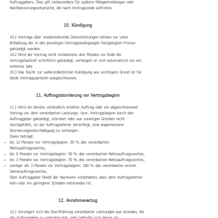
Auftraggebers. Dies gilt insbesondere für spätere Mängelmeldungen oder
Nachbesserungsansprüche, die nach Vertragsende auftreten.
10. Kündigung
10.1 Verträge über wiederkehrende Dienstleistungen können nur unter
Einhaltung der in den jeweiligen Vertragsbedingungen festgelegten Fristen
gekündigt werden.
10.2 Wird der Vertrag nicht mindestens drei Monate vor Ende der
Vertragslaufzeit schriftlich gekündigt, verlängert er sich automatisch um ein
weiteres Jahr.
10.3 Das Recht zur außerordentlichen Kündigung aus wichtigem Grund ist für
beide Vertragsparteien ausgeschlossen.
11. Auftragsstornierung vor Vertragsbeginn
11.1 Wird ein bereits verbindlich erteilter Auftrag oder ein abgeschlossener
Vertrag vor dem vereinbarten Leistungs- bzw. Vertragsbeginn durch den
Auftraggeber gekündigt, storniert oder aus sonstigen Gründen nicht
durchgeführt, ist der Auftragnehmer berechtigt, eine angemessene
Stornierungsentschädigung zu verlangen.
Diese beträgt:
bis 12 Monate vor Vertragsbeginn: 30 % des vereinbarten
Nettoauftragswertes,
bis 6 Monate vor Vertragsbeginn: 50 % des vereinbarten Nettoauftragswertes,
bis 3 Monate vor Vertragsbeginn: 70 % des vereinbarten Nettoauftragswertes,
weniger als 3 Monate vor Vertragsbeginn: 100 % des vereinbarten ersten
Jahresauftragswertes.
Dem Auftraggeber bleibt der Nachweis vorbehalten, dass dem Auftragnehmer
kein oder ein geringerer Schaden entstanden ist.
12. Annahmeverzug
12.1 Verzögert sich die Durchführung vereinbarter Leistungen aus Gründen, die