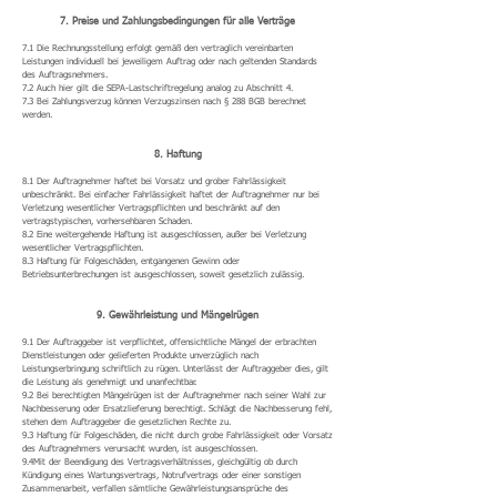
7. Preise und Zahlungsbedingungen für alle Verträge
7.1 Die Rechnungsstellung erfolgt gemäß den vertraglich vereinbarten
Leistungen individuell bei jeweiligem Auftrag oder nach geltenden Standards
des Auftragsnehmers.
7.2 Auch hier gilt die SEPA-Lastschriftregelung analog zu Abschnitt 4.
7.3 Bei Zahlungsverzug können Verzugszinsen nach § 288 BGB berechnet
werden.
8. Haftung
8.1 Der Auftragnehmer haftet bei Vorsatz und grober Fahrlässigkeit
unbeschränkt. Bei einfacher Fahrlässigkeit haftet der Auftragnehmer nur bei
Verletzung wesentlicher Vertragspflichten und beschränkt auf den
vertragstypischen, vorhersehbaren Schaden.
8.2 Eine weitergehende Haftung ist ausgeschlossen, außer bei Verletzung
wesentlicher Vertragspflichten.
8.3 Haftung für Folgeschäden, entgangenen Gewinn oder
Betriebsunterbrechungen ist ausgeschlossen, soweit gesetzlich zulässig.
9. Gewährleistung und Mängelrügen
9.1 Der Auftraggeber ist verpflichtet, offensichtliche Mängel der erbrachten
Dienstleistungen oder gelieferten Produkte unverzüglich nach
Leistungserbringung schriftlich zu rügen. Unterlässt der Auftraggeber dies, gilt
die Leistung als genehmigt und unanfechtbar.
9.2 Bei berechtigten Mängelrügen ist der Auftragnehmer nach seiner Wahl zur
Nachbesserung oder Ersatzlieferung berechtigt. Schlägt die Nachbesserung fehl,
stehen dem Auftraggeber die gesetzlichen Rechte zu.
9.3 Haftung für Folgeschäden, die nicht durch grobe Fahrlässigkeit oder Vorsatz
des Auftragnehmers verursacht wurden, ist ausgeschlossen.
9.4Mit der Beendigung des Vertragsverhältnisses, gleichgültig ob durch
Kündigung eines Wartungsvertrags, Notrufvertrags oder einer sonstigen
Zusammenarbeit, verfallen sämtliche Gewährleistungsansprüche des