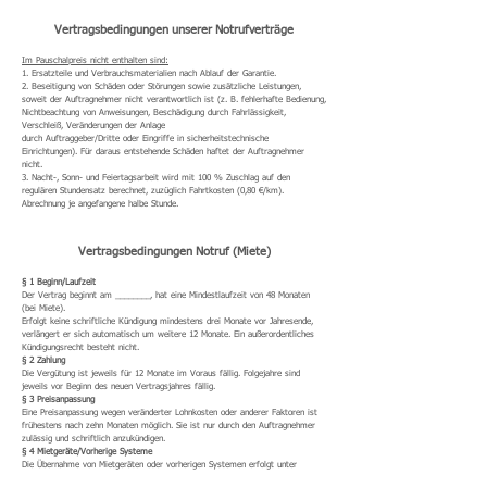
Vertragsbedingungen unserer Notrufverträge
Im Pauschalpreis nicht enthalten sind:
1. Ersatzteile und Verbrauchsmaterialien nach Ablauf der Garantie.
2. Beseitigung von Schäden oder Störungen sowie zusätzliche Leistungen,
soweit der Auftragnehmer nicht verantwortlich ist (z. B. fehlerhafte Bedienung,
Nichtbeachtung von Anweisungen, Beschädigung durch Fahrlässigkeit,
Verschleiß, Veränderungen der Anlage
durch Auftraggeber/Dritte oder Eingriffe in sicherheitstechnische
Einrichtungen). Für daraus entstehende Schäden haftet der Auftragnehmer
nicht.
3. Nacht-, Sonn- und Feiertagsarbeit wird mit 100 % Zuschlag auf den
regulären Stundensatz berechnet, zuzüglich Fahrtkosten (0,80 €/km).
Abrechnung je angefangene halbe Stunde.
Vertragsbedingungen Notruf (Miete)
§ 1 Beginn/Laufzeit
Der Vertrag beginnt am ________, hat eine Mindestlaufzeit von 48 Monaten
(bei Miete).
Erfolgt keine schriftliche Kündigung mindestens drei Monate vor Jahresende,
verlängert er sich automatisch um weitere 12 Monate. Ein außerordentliches
Kündigungsrecht besteht nicht.
§ 2 Zahlung
Die Vergütung ist jeweils für 12 Monate im Voraus fällig. Folgejahre sind
jeweils vor Beginn des neuen Vertragsjahres fällig.
§ 3 Preisanpassung
Eine Preisanpassung wegen veränderter Lohnkosten oder anderer Faktoren ist
frühestens nach zehn Monaten möglich. Sie ist nur durch den Auftragnehmer
zulässig und schriftlich anzukündigen.
§ 4 Mietgeräte/Vorherige Systeme
Die Übernahme von Mietgeräten oder vorherigen Systemen erfolgt unter
Ausschluss jeglicher Gewährleistung oder Sachmangelhaftung.