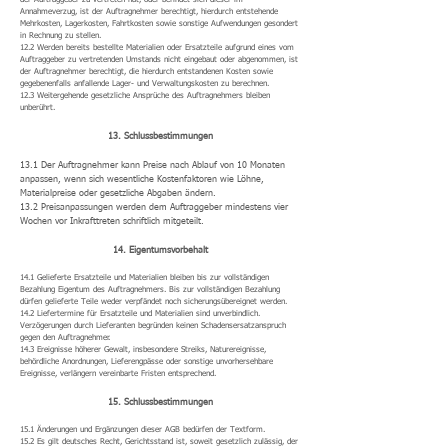
der Auftraggeber zu vertreten hat, oder befindet sich dieser im
Annahmeverzug, ist der Auftragnehmer berechtigt, hierdurch entstehende
Mehrkosten, Lagerkosten, Fahrtkosten sowie sonstige Aufwendungen gesondert
in Rechnung zu stellen.
12.2 Werden bereits bestellte Materialien oder Ersatzteile aufgrund eines vom
Auftraggeber zu vertretenden Umstands nicht eingebaut oder abgenommen, ist
der Auftragnehmer berechtigt, die hierdurch entstandenen Kosten sowie
gegebenenfalls anfallende Lager- und Verwaltungskosten zu berechnen.
12.3 Weitergehende gesetzliche Ansprüche des Auftragnehmers bleiben
unberührt.
13. Schlussbestimmungen
13.1 Der Auftragnehmer kann Preise nach Ablauf von 10 Monaten
anpassen, wenn sich wesentliche Kostenfaktoren wie Löhne,
Materialpreise oder gesetzliche Abgaben ändern.
13.2 Preisanpassungen werden dem Auftraggeber mindestens vier
Wochen vor Inkrafttreten schriftlich mitgeteilt.
14. Eigentumsvorbehalt
14.1 Gelieferte Ersatzteile und Materialien bleiben bis zur vollständigen
Bezahlung Eigentum des Auftragnehmers. Bis zur vollständigen Bezahlung
dürfen gelieferte Teile weder verpfändet noch sicherungsübereignet werden.
14.2 Liefertermine für Ersatzteile und Materialien sind unverbindlich.
Verzögerungen durch Lieferanten begründen keinen Schadensersatzanspruch
gegen den Auftragnehmer.
14.3 Ereignisse höherer Gewalt, insbesondere Streiks, Naturereignisse,
behördliche Anordnungen, Lieferengpässe oder sonstige unvorhersehbare
Ereignisse, verlängern vereinbarte Fristen entsprechend.
15. Schlussbestimmungen
15.1 Änderungen und Ergänzungen dieser AGB bedürfen der Textform.
15.2 Es gilt deutsches Recht, Gerichtsstand ist, soweit gesetzlich zulässig, der