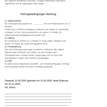
den regulären Stundensatz berechnet, zuzüglich Fahrtkosten (0,80 €/km).
Abgerechnet wird je angefangene halbe Stunde.
Vertragsbedingungen Wartung
§ 1 Beginn/Laufzeit
Der Wartungsvertrag beginnt am __________, hat eine Mindestlaufzeit von 12
Monaten.
Erfolgt keine schriftliche Kündigung mindestens drei Monate vor Jahresende,
verlängert sich der Vertrag automatisch um weitere 12 Monate. Ein
außerordentliches Kündigungsrecht besteht nicht.
§ 2 Zahlung
Die Vergütung ist jeweils für 12 Monate im Voraus fällig. Folgejahre sind
jeweils vor Beginn des neuen Vertragsjahres fällig.
§ 3 Preisanpassung
Eine erste Preisanpassung wegen veränderter Lohnkosten oder anderer
Faktoren kann frühestens nach Ablauf von zehn Monaten nach
Vertragsabschluss verlangt werden. Anpassungen sind nur durch den
Auftragnehmer möglich und schriftlich anzukündigen.
§ 4 AGB
Es gelten unsere Allgemeinen Geschäfts- und Verkaufsbedingungen. Verträge
und Rechnungen werden auf dieser Grundlage ausgestellt.
Freystadt,
01.06.2024
(geändert am
01.06.2026
; letzte Änderung
am
02.12.2025)
Ort, Datum