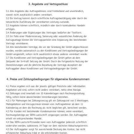
3. Angebote und Vertragsschluss
3.1 Alle Angebote des Auftragnehmers sind freibleibend und unverbindlich,
soweit nicht ausdrücklich anders vereinbart.
3.2 Ein Vertrag kommt durch schriftliche Auftragsbestätigung oder durch die
tatsächliche Ausführung der vereinbarten Leistung zustande.
3.3 Angebote können schriftlich, mündlich oder durch konkludentes Handeln
erfolgen.
3.4 Änderungen oder Ergänzungen des Vertrages bedürfen der Textform.
3.5 Im Falle einer Modernisierung, Sanierung oder wesentlichen Änderung der
Aufzugsanlage können die Vertragsparteien eine Anpassung des bestehenden
Vertrags vereinbaren.
3.6 Alle bestehenden Verträge, die vor der Gründung der GmbH abgeschlossen
wurden, werden automatisch zu den Konditionen und Vertragsbedingungen der
GmbH umgestellt, sofern nicht ausdrücklich etwas anderes vereinbart wurde.
3.7 Die Konditionen und Vertragsbedingungen der GmbH gelten ab dem
Zeitpunkt der In-Kraft Setzung der GmbH. Durch die fortgesetzte Nutzung der
Dienstleistungen und die jährliche Bezahlung der Verträge akzeptiert der
Auftraggeber diese Konditionen und Vertragsbedingungen der GmbH.
4. Preise und Zahlungsbedingungen für allgemeine Kundennummern
4.1 Preise ergeben sich aus der jeweils gültigen Preisliste oder individuellen
Angeboten und sind, sofern nicht anders vereinbart, netto ohne Abzüge.
4.2 Zahlungen sind innerhalb von 10 Kalendertagen nach Rechnungsstellung
fällig, sofern keine abweichenden Vereinbarungen bestehen.
4.2.1 Für Mahnungen bei Zahlungsverzug gilt ein Zahlungsziel von 5 Werktagen.
Mahngebühren und Verzugszinsen können vom Auftragnehmer ab dem 11
Kalendertag an dem die Rechnung als nicht beglichen gilt, berechnet werden.
4.3 Für Kunden mit bestehender Kundennummer können, wenn vereinbart,
Rechnungsbeträge per SEPA-Lastschrift eingezogen werden. Der Auftraggeber
erteilt ein entsprechendes Mandat.
4.4 Das SEPA-Lastschriftmandat kann vom Auftraggeber jederzeit schriftlich
widerrufen werden, spätestens 14 Tage vor dem nächsten Abbuchungstermin.
4.5 Der Auftraggeber sorgt für ausreichende Deckung des Kontos; bei nicht
erfolgreicher Abbuchung trägt er die entstehenden Kosten.