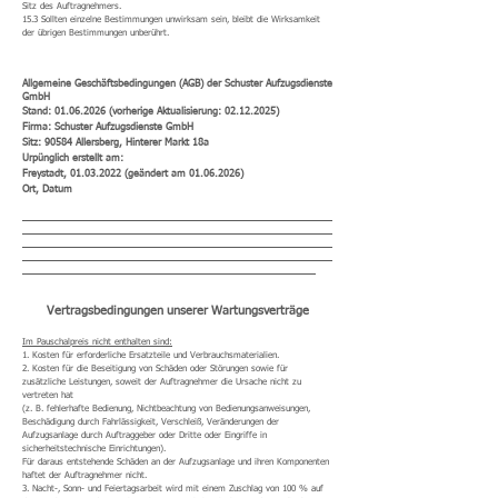
Sitz des Auftragnehmers.
15.3 Sollten einzelne Bestimmungen unwirksam sein, bleibt die Wirksamkeit
der übrigen Bestimmungen unberührt.
Allgemeine Geschäftsbedingungen (AGB) der Schuster Aufzugsdienste
GmbH
Stand:
01.06.2026
(vorherige Aktualisierung:
02.12.2025)
Firma: Schuster Aufzugsdienste GmbH
Sitz: 90584 Allersberg, Hinterer Markt 18a
Urpünglich erstellt am:
Freystadt,
01.03.2022
(geändert am
01.06.2026)
Ort, Datum
Vertragsbedingungen unserer Wartungsverträge
Im Pauschalpreis nicht enthalten sind:
1. Kosten für erforderliche Ersatzteile und Verbrauchsmaterialien.
2. Kosten für die Beseitigung von Schäden oder Störungen sowie für
zusätzliche Leistungen, soweit der Auftragnehmer die Ursache nicht zu
vertreten hat
(z. B. fehlerhafte Bedienung, Nichtbeachtung von Bedienungsanweisungen,
Beschädigung durch Fahrlässigkeit, Verschleiß, Veränderungen der
Aufzugsanlage durch Auftraggeber oder Dritte oder Eingriffe in
sicherheitstechnische Einrichtungen).
Für daraus entstehende Schäden an der Aufzugsanlage und ihren Komponenten
haftet der Auftragnehmer nicht.
3. Nacht-, Sonn- und Feiertagsarbeit wird mit einem Zuschlag von 100 % auf