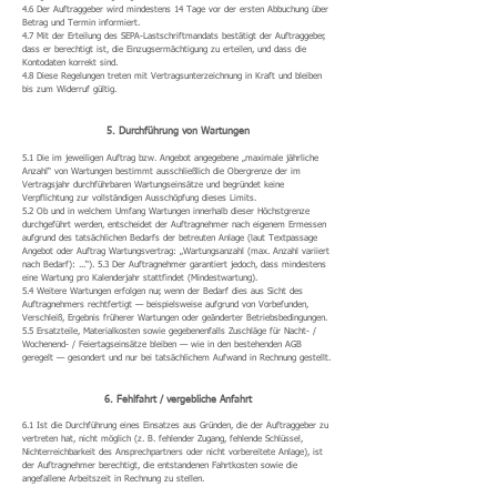
4.6 Der Auftraggeber wird mindestens 14 Tage vor der ersten Abbuchung über
Betrag und Termin informiert.
4.7 Mit der Erteilung des SEPA-Lastschriftmandats bestätigt der Auftraggeber,
dass er berechtigt ist, die Einzugsermächtigung zu erteilen, und dass die
Kontodaten korrekt sind.
4.8 Diese Regelungen treten mit Vertragsunterzeichnung in Kraft und bleiben
bis zum Widerruf gültig.
5. Durchführung von Wartungen
5.1 Die im jeweiligen Auftrag bzw. Angebot angegebene „maximale jährliche
Anzahl“ von Wartungen bestimmt ausschließlich die Obergrenze der im
Vertragsjahr durchführbaren Wartungseinsätze und begründet keine
Verpflichtung zur vollständigen Ausschöpfung dieses Limits.
5.2 Ob und in welchem Umfang Wartungen innerhalb dieser Höchstgrenze
durchgeführt werden, entscheidet der Auftragnehmer nach eigenem Ermessen
aufgrund des tatsächlichen Bedarfs der betreuten Anlage (laut Textpassage
Angebot oder Auftrag Wartungsvertrag: „Wartungsanzahl (max. Anzahl variiert
nach Bedarf): ...“). 5.3 Der Auftragnehmer garantiert jedoch, dass mindestens
eine Wartung pro Kalenderjahr stattfindet (Mindestwartung).
5.4 Weitere Wartungen erfolgen nur, wenn der Bedarf dies aus Sicht des
Auftragnehmers rechtfertigt — beispielsweise aufgrund von Vorbefunden,
Verschleiß, Ergebnis früherer Wartungen oder geänderter Betriebsbedingungen.
5.5 Ersatzteile, Materialkosten sowie gegebenenfalls Zuschläge für Nacht- /
Wochenend- / Feiertagseinsätze bleiben — wie in den bestehenden AGB
geregelt — gesondert und nur bei tatsächlichem Aufwand in Rechnung gestellt.
6. Fehlfahrt / vergebliche Anfahrt
6.1 Ist die Durchführung eines Einsatzes aus Gründen, die der Auftraggeber zu
vertreten hat, nicht möglich (z. B. fehlender Zugang, fehlende Schlüssel,
Nichterreichbarkeit des Ansprechpartners oder nicht vorbereitete Anlage), ist
der Auftragnehmer berechtigt, die entstandenen Fahrtkosten sowie die
angefallene Arbeitszeit in Rechnung zu stellen.