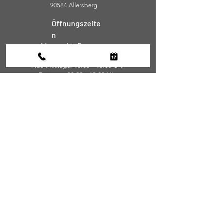
90584 Allersberg
Öffnungszeite
n
Montag bis Donnerstag:
08:00 - 12:00 Uhr
Nachmittags: 13:00 - 15:00 Uhr
​Freitags: 08:00 - 12:00 Uhr
Geschäftszeiten für den Außendienst:
Montag - Donnerstag: 08:00 - 16:00 Uhr;
Freitags: 08:00 - 12:00 Uhr
24H Notdienst
Hotline
Tel.: 09179 / 9652280
info@schuster-aufzugsdienste.de